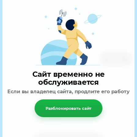
Войти
Запомнить меня
Сайт временно не
обслуживается
Регистрация
Если вы владелец сайта, продлите его работу
Если Вы уже зарегистрированы на нашем сайте,
но забыли пароль или Вам не пришло письмо
Разблокировать сайт
подтверждения, воспользуйтесь формой
восстановления пароля.