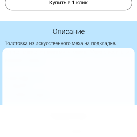
Купить в 1 клик
Описание
Толстовка из искусственного меха на подкладке.
Тёплая, мягкая и приятная на ощупь. Можно носить как
верхнюю одежду.
Характеристики:
– relaxed fit
– материал: шерпа
Параметры
Унисекс
Пол