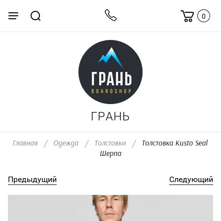
0
ГРАНЬ
Главная
/
Одежда
/
Толстовки
/
  Толстовка Kusto Seal 
Шерпа
Предыдущий
Следующий