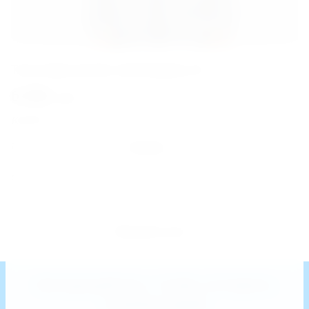
Толстовка Kusto Seal Шерпа (1)
6 500
1
руб.
руб.
KUSTO
Унисекс
Пол
M
Размер
Показать все
2
Авторизуйтесь, чтобы оставить
комментарий