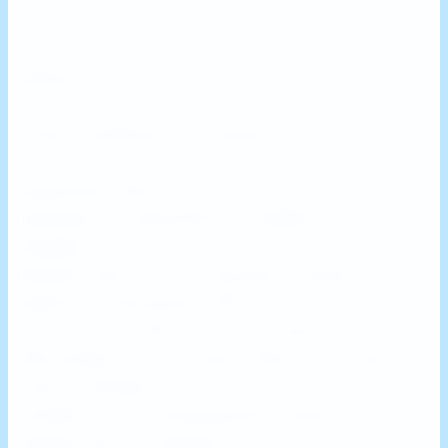
Руль:
Высота - 64см.
Ширина руля - 57см.
Самокат разборный, не складной.
Подшипники Abec11 - высокоточная технология
производства, подшипники для профессиональных
райдеров.
Широкие грипсы из TPR - противоскользящая
термопластичная резина (ТПР).
Жесткость колес 88А - колеса с высокой жесткостью,
обеспечивают максимальную скорость и высокую
износоустойчивость.
Компрессия SCS интегрированная рулевая.
Мощная рама из алюминия.