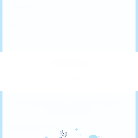
Алюминиевые диски, CNC вилка.
ДxШxВ: 700x700x100 мм
Вес: 3850 г
Параметры
Унисекс
Пол
Авторизуйтесь, чтобы оставить
комментарий