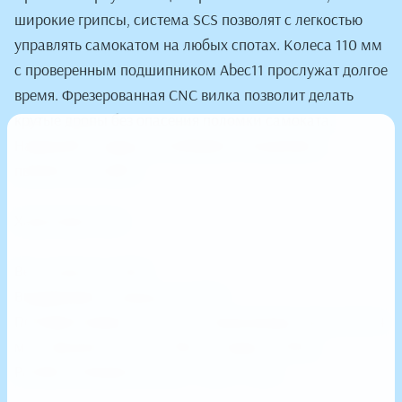
широкие грипсы, система SCS позволят с легкостью
управлять самокатом на любых спотах. Колеса 110 мм
с проверенным подшипником Abec11 прослужат долгое
время. Фрезерованная CNC вилка позволит делать
крутые дропы без опасения поломки самоката.
Надежный снаряд для райдеров, жаждующих
прогресса в парке!
Характеристики:
Вес самоката 3,84кг.
Выдерживает нагрузку до 110кг.
Полиуретановые колеса на алюминиевом диске 110-24
мм. (диаметр колеса 110мм, толщина 24мм).
Размер площадки для ног - 52см * 12см.